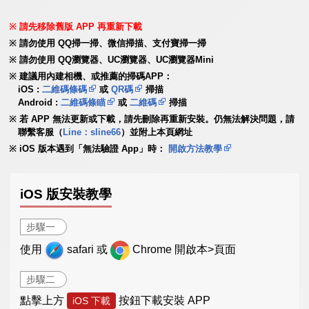
請先移除舊版 APP 再重新下載
請勿使用 QQ掃一掃、微信掃描、支付寶掃一掃
請勿使用 QQ瀏覽器、UC瀏覽器、UC瀏覽器Mini
建議用內建相機、或推薦的掃碼APP：
iOS :
二維碼條碼
或
QR碼
掃描
Android :
二維碼條瞄
或
二維碼
掃描
若 APP 無法更新或下載，請先刪除再重新安裝。仍無法解決問題，請
聯繫客服（
Line：sline66
）並附上本頁網址
iOS 版本遇到「無法驗證 App」時：
開啟方法教學
iOS 版安裝教學
步驟一
使用
safari 或
Chrome 開啟本>頁面
步驟二
點擊上方
按鈕下載安裝 APP
iOS 下載