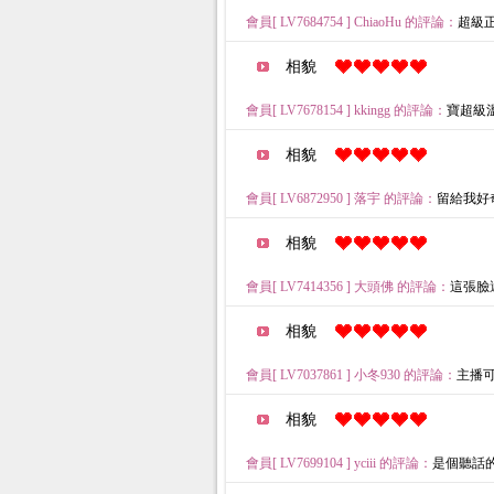
會員[ LV7684754 ] ChiaoHu 的評論：
超級正～ 
相貌
會員[ LV7678154 ] kkingg 的評論：
寶超級溫柔
相貌
會員[ LV6872950 ] 落宇 的評論：
留給我好奇心的
相貌
會員[ LV7414356 ] 大頭佛 的評論：
這張臉還是
相貌
會員[ LV7037861 ] 小冬930 的評論：
主播可愛(
相貌
會員[ LV7699104 ] yciii 的評論：
是個聽話的溫柔姊