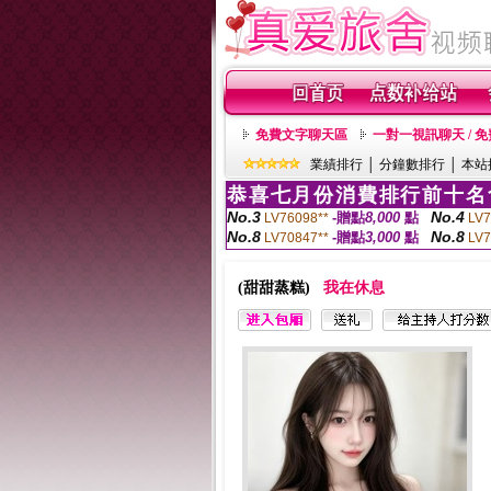
免費文字聊天區
一對一視訊聊天 / 
業績排行
│
分鐘數排行
│
本站
恭喜七月份消費排行前十名
No.3
No.4
-贈點
8,000
點
LV76098**
LV7
No.8
No.8
-贈點
3,000
點
LV70847**
LV7
(甜甜蒸糕)
我在休息