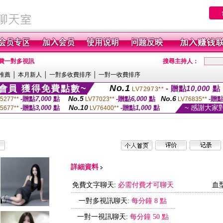
免費一對多視訊
搜尋主持人：
推薦
│
本月新人
│
一對多收費排序
│
一對一收費排序
No.1
會員 獲得免費點數~
- 贈點
10,000
點
LV72973**
No.5
No.6
-贈點
7,000
點
-贈點
6,000
點
-贈
5277**
LV77023**
LV76835**
No.10
~ 感謝大家
-贈點
3,000
點
-贈點
1,000
點
5677**
LV76400**
詳細資料
免費文字聊天:
必需付費才可聊天
血
一對多視訊聊天:
每分鐘 8 點
一對一視訊聊天:
每分鐘 50 點