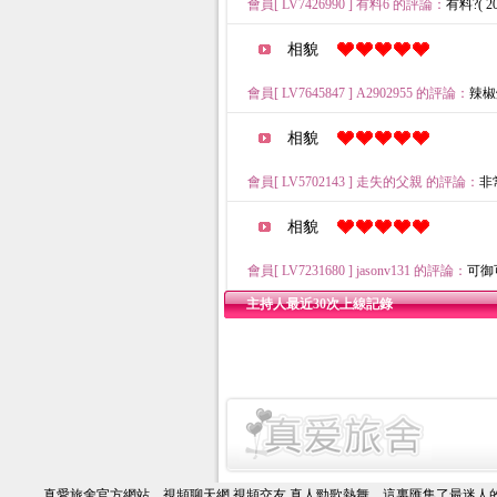
會員[ LV7426990 ] 有料6 的評論：
有料?( 202
相貌
會員[ LV7645847 ] A2902955 的評論：
辣椒炒
相貌
會員[ LV5702143 ] 走失的父親 的評論：
非常
相貌
會員[ LV7231680 ] jasonv131 的評論：
可御可純
主持人最近30次上線記錄
真愛旅舍官方網站，視頻聊天網,視頻交友,真人勁歌熱舞。這裏匯集了最迷