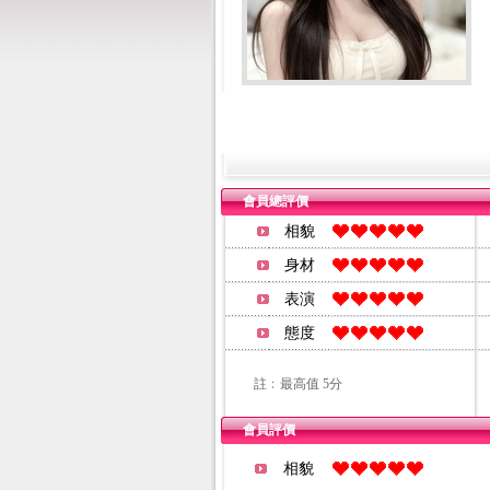
會員總評價
相貌
身材
表演
態度
註﹕最高值 5分
會員評價
相貌