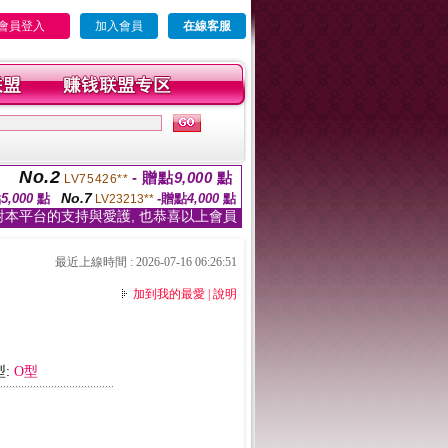
會員登入
加入會員
在線客服
No.2
- 贈點
9,000
點
LV75426**
No.7
點
5,000
點
-贈點
4,000
點
LV23213**
對本平台的支持與愛護, 也恭喜以上會員
最近上線時間 : 2026-07-16 06:26:51
加到我的最愛
|
說明
型:
O型