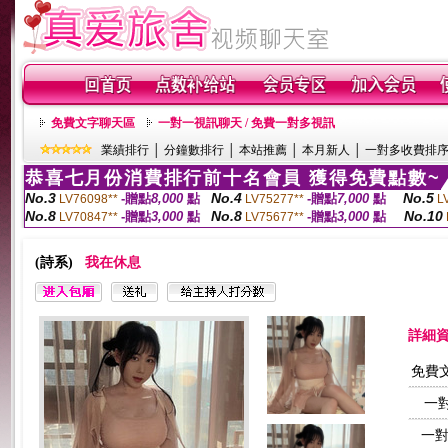
免費文字聊天區
一對一視訊聊天 / 免費一對多視訊
業績排行
│
分鐘數排行
│
本站推薦
│
本月新人
│
一對多收費排
恭喜七月份消費排行前十名會員 獲得免費點數~
No.3
No.4
No.5
-贈點
8,000
點
-贈點
7,000
點
LV76098**
LV75277**
L
No.8
No.8
No.10
-贈點
3,000
點
-贈點
3,000
點
LV70847**
LV75677**
(詩系)
我在休息
詳細
免費
一
一對